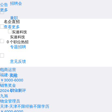
招聘会
公告
更多
兼职
名企直招
查看更多
积分商城
实速科技
0
个职位热招
专题招聘
意见反馈
电商运营
福建-龙岩
问答
￥3000-6000
销售奖金
职业测评
2024-07-15
九旭
物业管理员
天津-天津
不限经验
不限学历
￥4000-6000