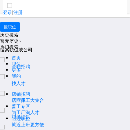
职位搜索
登录
|
注册
历史搜索
暂无历史~
热门搜索
搜索职位或公司
首页
职位
全职招聘
更多
我的
找人才
店铺招聘
企业库
店面招工大集合
普工专区
为工厂淘人才
职场资讯
附近职位
就近上班更方便